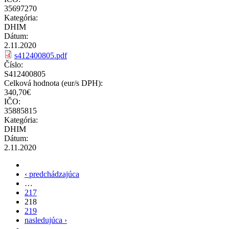
35697270
Kategória:
DHIM
Dátum:
2.11.2020
s412400805.pdf
Číslo:
S412400805
Celková hodnota (eur/s DPH):
340,70€
IČO:
35885815
Kategória:
DHIM
Dátum:
2.11.2020
Stránky
‹ predchádzajúca
…
217
218
219
nasledujúca ›