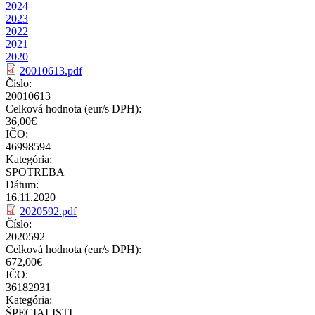
2024
2023
2022
2021
2020
20010613.pdf
Číslo:
20010613
Celková hodnota (eur/s DPH):
36,00€
IČO:
46998594
Kategória:
SPOTREBA
Dátum:
16.11.2020
2020592.pdf
Číslo:
2020592
Celková hodnota (eur/s DPH):
672,00€
IČO:
36182931
Kategória:
ŠPECIALISTI