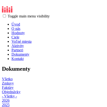
Toggle main menu visibility
Úvod
O nás
Hodnoty
Ciele
Voľné miesta
Aktivity
Partneri
Dokumenty
Kontakt
Dokumenty
Všetko
Zmluvy
Faktúry
Objednávky
- Všetky -
2026
2025