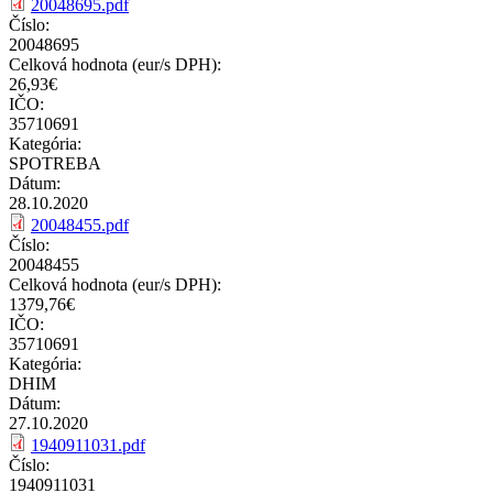
20048695.pdf
Číslo:
20048695
Celková hodnota (eur/s DPH):
26,93€
IČO:
35710691
Kategória:
SPOTREBA
Dátum:
28.10.2020
20048455.pdf
Číslo:
20048455
Celková hodnota (eur/s DPH):
1379,76€
IČO:
35710691
Kategória:
DHIM
Dátum:
27.10.2020
1940911031.pdf
Číslo:
1940911031