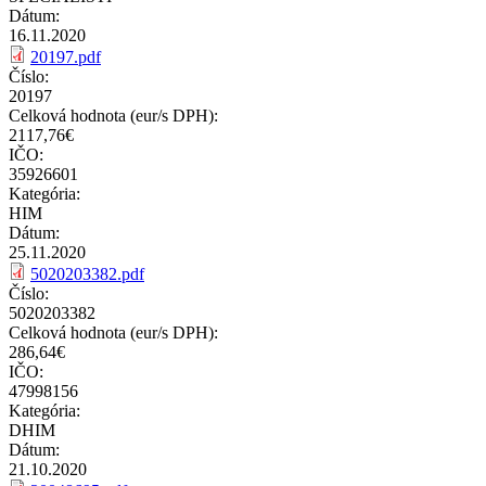
Dátum:
16.11.2020
20197.pdf
Číslo:
20197
Celková hodnota (eur/s DPH):
2117,76€
IČO:
35926601
Kategória:
HIM
Dátum:
25.11.2020
5020203382.pdf
Číslo:
5020203382
Celková hodnota (eur/s DPH):
286,64€
IČO:
47998156
Kategória:
DHIM
Dátum:
21.10.2020